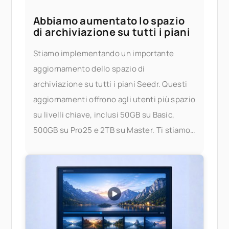
Abbiamo aumentato lo spazio
di archiviazione su tutti i piani
Stiamo implementando un importante
aggiornamento dello spazio di
archiviazione su tutti i piani Seedr. Questi
aggiornamenti offrono agli utenti più spazio
su livelli chiave, inclusi 50GB su Basic,
500GB su Pro25 e 2TB su Master. Ti stiamo
dando più spazio per archiviare,
trasmettere in streaming e gestire i tuoi file
— senza preoccuparti dei limiti. Cosa è
cambiato? Ecco