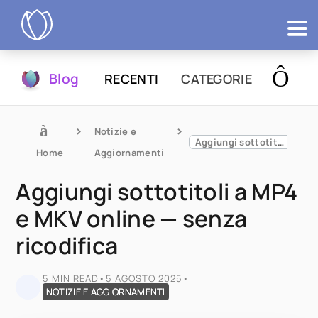
Prodotti
Blog
RECENTI
CATEGORIE
Prova
Notizie e 
Aggiungi sottotitoli a MP4 e MKV online — senza ricodifica
Home
Aggiornamenti
Aggiungi sottotitoli a MP4
e MKV online — senza
ricodifica
5 MIN READ
•
5 AGOSTO 2025
•
NOTIZIE E AGGIORNAMENTI