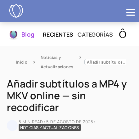
Productos
Blog
RECIENTES
CATEGORÍAS
Probar
Noticias y 
Inicio
Añadir subtítulos a MP4 y MKV online — sin recodificar
Actualizaciones
Añadir subtítulos a MP4 y
MKV online — sin
recodificar
5 MIN READ
•
5 DE AGOSTO DE 2025
•
NOTICIAS Y ACTUALIZACIONES