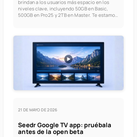
brindan a los usuarios más espacio en los
niveles clave, incluyendo 50GB en Basic,
500GB en Pro25 y 2TB en Master. Te estamos
dando más espacio para almacenar, transmitir
y gestionar tus archivos — sin preocuparte
por los límites. ¿Qué ha cambiado? Aquí te
mostramos
21 DE MAYO DE 2026
Seedr Google TV app: pruébala
antes de la open beta