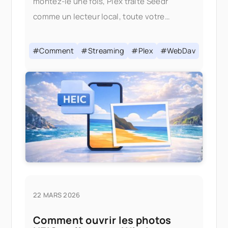
montez-le une fois, Plex traite Seedr
comme un lecteur local, toute votre
bibliothèque est diffusée à la demande
sans rien enregistré sur votre disk. Si vous
#Comment
#Streaming
#Plex
#WebDav
êtes
22 MARS 2026
Comment ouvrir les photos