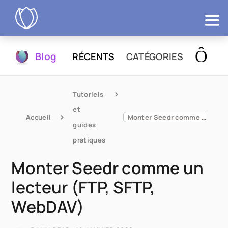
Produits
Blog
RÉCENTS
CATÉGORIES
Essayer
Tutoriels 
et 
Accueil
Monter Seedr comme un lecteur (FTP, SFTP, WebDAV)
guides 
pratiques
Monter Seedr comme un
lecteur (FTP, SFTP,
WebDAV)