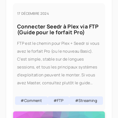
17 DÉCEMBRE 2024
Connecter Seedr à Plex via FTP
(Guide pour le forfait Pro)
FTP est le chemin pour Plex + Seedr si vous
avez le forfait Pro (ou le nouveau Basic).
C'est simple, stable sur de longues
sessions, et tous les principaux systèmes
d'exploitation peuvent le monter. Si vous
avez Master, consultez plutôt le guide
WebDAV — WebDAV est le chemin
canonique Plex +
#Comment
#FTP
#Streaming