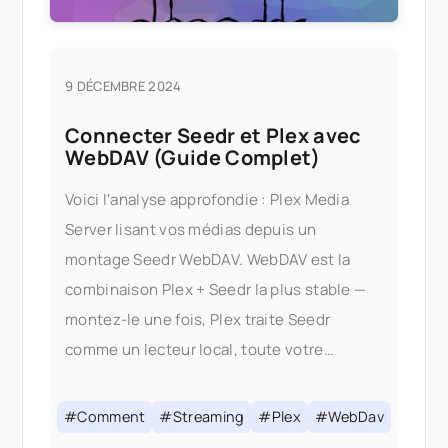
9 DÉCEMBRE 2024
Connecter Seedr et Plex avec
WebDAV (Guide Complet)
Voici l'analyse approfondie : Plex Media
Server lisant vos médias depuis un
montage Seedr WebDAV. WebDAV est la
combinaison Plex + Seedr la plus stable —
montez-le une fois, Plex traite Seedr
comme un lecteur local, toute votre
bibliothèque est diffusée à la demande
sans rien enregistré sur votre disk. Si vous
#Comment
#Streaming
#Plex
#WebDav
êtes