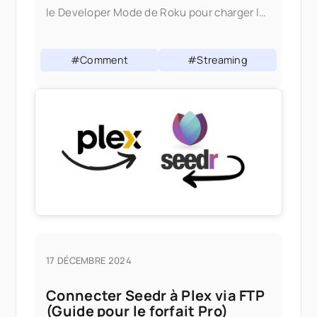
le Developer Mode de Roku pour charger le
canal depuis votre ordinateur. Une fois
installé, il se comporte comme n'importe
#Comment
#Streaming
quel autre canal Roku.
17 DÉCEMBRE 2024
Connecter Seedr à Plex via FTP
(Guide pour le forfait Pro)