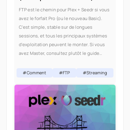
FTP est le chemin pour Plex + Seedr si vous
avez le forfait Pro (ou le nouveau Basic).
C'est simple, stable sur de longues
sessions, et tous les principaux systèmes
d'exploitation peuvent le monter. Si vous
avez Master, consultez plutôt le guide
WebDAV — WebDAV est le chemin
canonique Plex +
#Comment
#FTP
#Streaming