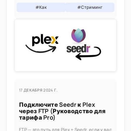
После установки он ведет себя как
#Как
#Стриминг
любой другой канал Roku
17 ДЕКАБРЯ 2024 Г.
Подключите Seedr к Plex
через FTP (Руководство для
тарифа Pro)
FTP — это путь для Plex + Seedr, если у вас