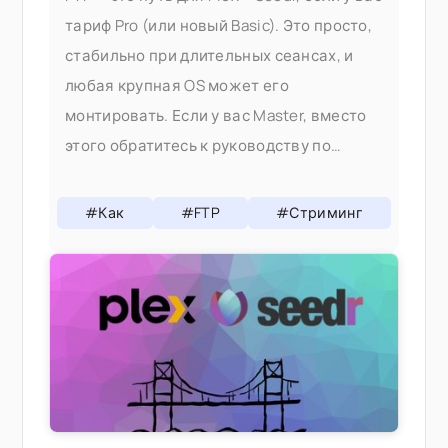
тариф Pro (или новый Basic). Это просто,
стабильно при длительных сеансах, и
любая крупная OS может его
монтировать. Если у вас Master, вместо
этого обратитесь к руководству по
WebDAV — WebDAV является
каноническим путем для Plex +
#Как
#FTP
#Стриминг