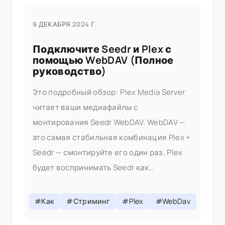
9 ДЕКАБРЯ 2024 Г.
Подключите Seedr и Plex с
помощью WebDAV (Полное
руководство)
Это подробный обзор: Plex Media Server
читает ваши медиафайлы с
монтирования Seedr WebDAV. WebDAV —
это самая стабильная комбинация Plex +
Seedr — смонтируйте его один раз, Plex
будет воспринимать Seedr как
локальный диск, вся ваша библиотека
будет транслироваться по запросу без
#Как
#Стриминг
#Plex
#WebDav
сохранения чего-либо на ваш диск. Если