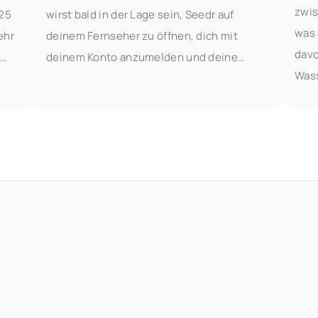
zwis
o25
wirst bald in der Lage sein, Seedr auf
was 
ehr
deinem Fernseher zu öffnen, dich mit
davo
u
deinem Konto anzumelden und deine
Wass
h um
Videos ohne Casting oder Kabel zu
Sie 
as
streamen. Probiere sie frühzeitig aus, wenn
Zusa
du die
Dok