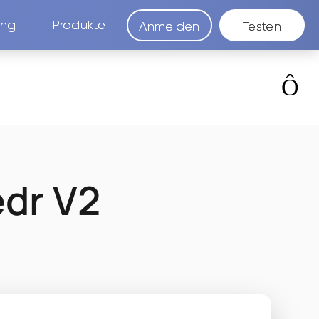
ung
Produkte
Anmelden
Testen
edr V2