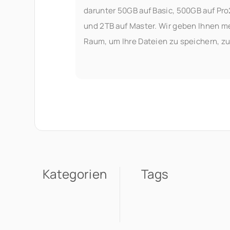
darunter 50GB auf Basic, 500GB auf Pr
und 2TB auf Master. Wir geben Ihnen m
Raum, um Ihre Dateien zu speichern, z
streamen und zu verwalten — ohne sic
Einschränkungen sorgen zu müssen. W
hat sich geändert? Hier ist
Kategorien
Tags