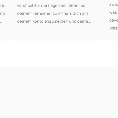
zwis
o25
wirst bald in der Lage sein, Seedr auf
was 
ehr
deinem Fernseher zu öffnen, dich mit
davo
u
deinem Konto anzumelden und deine
Wass
h um
Videos ohne Casting oder Kabel zu
Sie 
as
streamen. Probiere sie frühzeitig aus, wenn
Zusa
du die
Dok