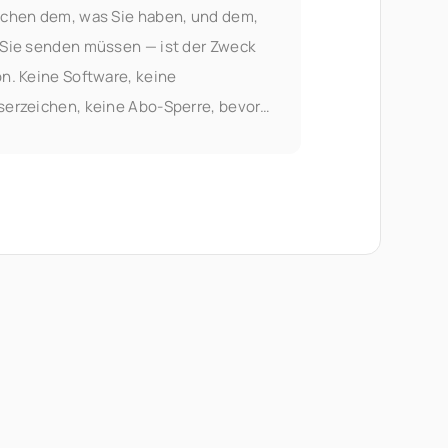
chen dem, was Sie haben, und dem,
Sie senden müssen — ist der Zweck
n. Keine Software, keine
erzeichen, keine Abo-Sperre, bevor
etwas Nützliches tun können. Das
mmenführen von PDFs ist Teil der
umenten-