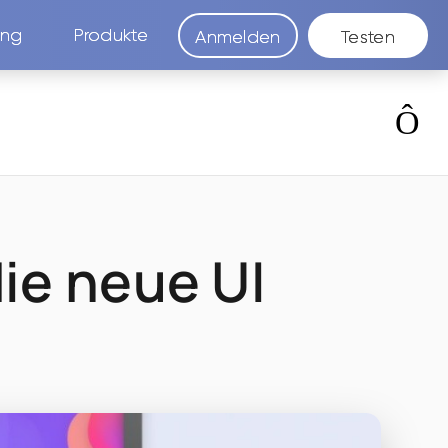
ung
Produkte
Anmelden
Testen
die neue UI