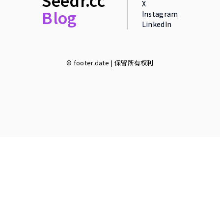
X
Blog
Instagram
LinkedIn
© footer.date | 保留所有权利