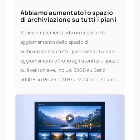
Abbiamo aumentato lo spazio
di archiviazione su tutti i piani
Stiamo implementando un importante
aggiornamento dello spazio di
archiviazione su tutti i piani Seedr. Questi
aggiornamenti offrono agli utenti più spazio
su livelli chiave, inclusi 50GB su Basic,
500GB su Pro25 e 2TB su Master. Ti stiamo
dando più spazio per archiviare,
trasmettere in streaming e gestire i tuoi file
— senza preoccuparti dei limiti. Cosa è
cambiato? Ecco