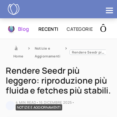
Prodotti
Blog
RECENTI
CATEGORIE
Prova
Notizie e 
Rendere Seedr più leggero: riproduzione più fluida e fetches più stabili.
Home
Aggiornamenti
Rendere Seedr più
leggero: riproduzione più
fluida e fetches più stabili.
4 MIN READ
•
16 DICEMBRE 2025
•
NOTIZIE E AGGIORNAMENTI