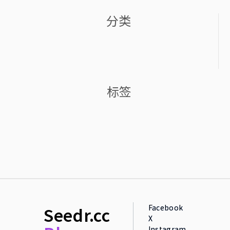
分类
标签
Facebook
Seedr.cc
X
Instagram