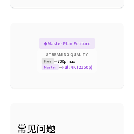
Master Plan Feature
◆
STREAMING QUALITY
720p max
→
Free
Full 4K (2160p)
→
Master
常见问题