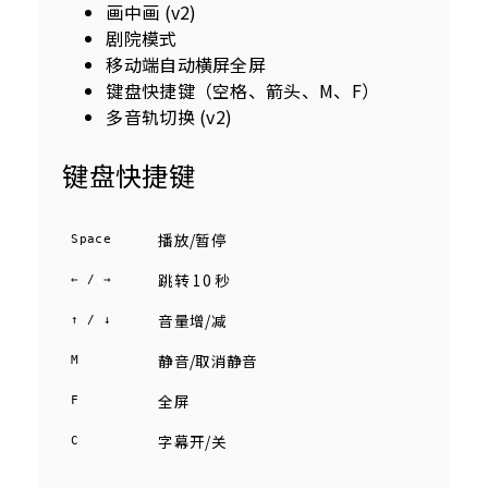
画中画 (v2)
剧院模式
移动端自动横屏全屏
键盘快捷键（空格、箭头、M、F）
多音轨切换 (v2)
键盘快捷键
播放/暂停
Space
跳转 10 秒
← / →
音量增/减
↑ / ↓
静音/取消静音
M
全屏
F
字幕开/关
C