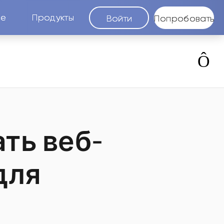
ие
Продукты
Войти
Попробовать
ть веб-
для