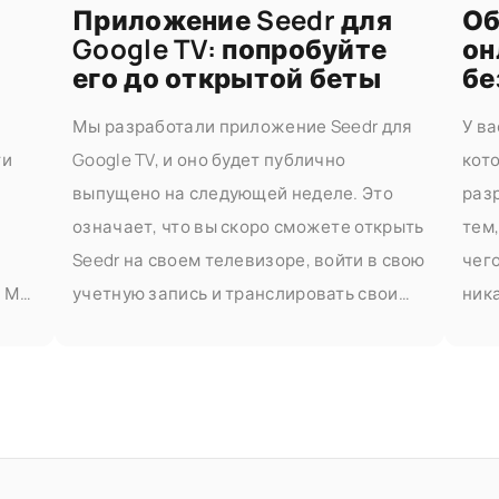
Приложение Seedr для
Об
Google TV: попробуйте
он
его до открытой беты
бе
Мы разработали приложение Seedr для
У ва
ти
Google TV, и оно будет публично
кот
выпущено на следующей неделе. Это
разр
означает, что вы скоро сможете открыть
тем,
Seedr на своем телевизоре, войти в свою
чег
. Мы
учетную запись и транслировать свои
ник
я,
видео без трансляции с другого
пла
устройства или кабелей. Попробуйте его
смо
раньше, если вы хотите попробовать
Объ
час