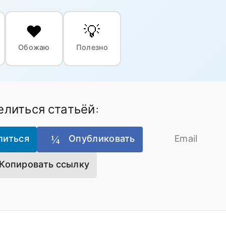
❤️
💡
Обожаю
Полезно
литься статьёй:
литься
Опубликовать
Email
Копировать ссылку