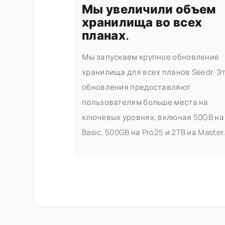
Мы увеличили объем
хранилища во всех
планах.
Мы запускаем крупное обновление
хранилища для всех планов Seedr. Э
обновления предоставляют
пользователям больше места на
ключевых уровнях, включая 50GB на
Basic, 500GB на Pro25 и 2TB на Master
даем вам больше места для хранени
стриминга и управления вашими
файлами — не беспокоясь об
ограничениях. Что изменилось. Вот: