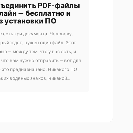
ъединить PDF-файлы
лайн — бесплатно и
з установки ПО
с есть три документа. Человеку,
орый ждет, нужен один файл. Этот
ыв — между тем, что у вас есть, и
 что вам нужно отправить — вот для
о это предназначено. Никакого ПО,
аких водяных знаков, никакой
тной подписки, прежде чем вы
жете сделать что-либо полезное.
единение PDF-файлов является
тью документа Seedr V2