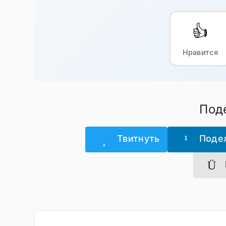
👍
Нравится
Поде
Твитнуть
Поде