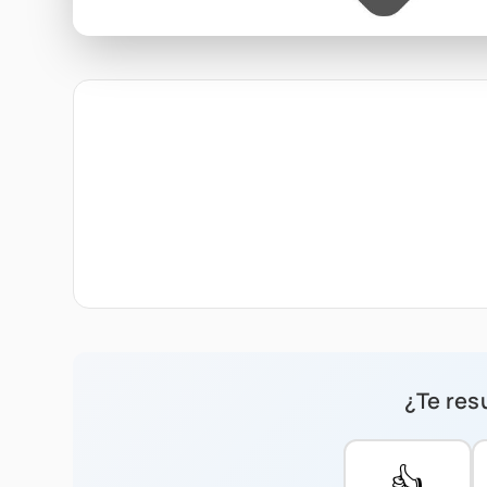
¿Te resu
👍