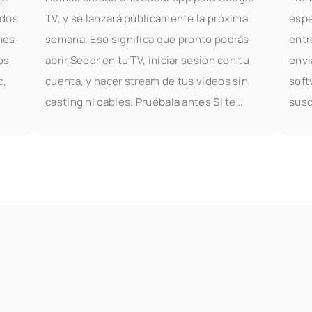
odos
TV, y se lanzará públicamente la próxima
espe
nes
semana. Eso significa que pronto podrás
entr
os
abrir Seedr en tu TV, iniciar sesión con tu
envi
c,
cuenta, y hacer stream de tus videos sin
soft
casting ni cables. Pruébala antes Si te
susc
gustaría probar la
útil
doc
es.