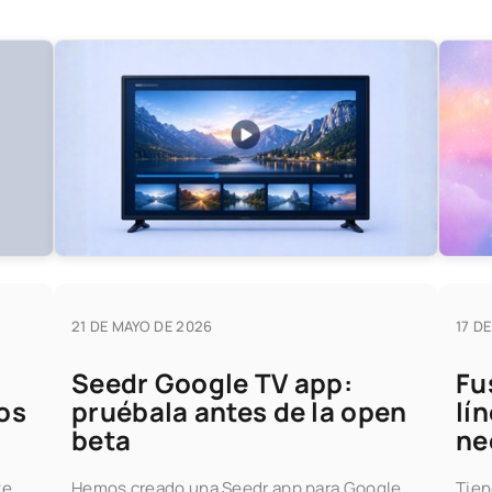
21 DE MAYO DE 2026
17 D
Seedr Google TV app:
Fu
os
pruébala antes de la open
lín
beta
ne
te
Hemos creado una Seedr app para Google
Tien