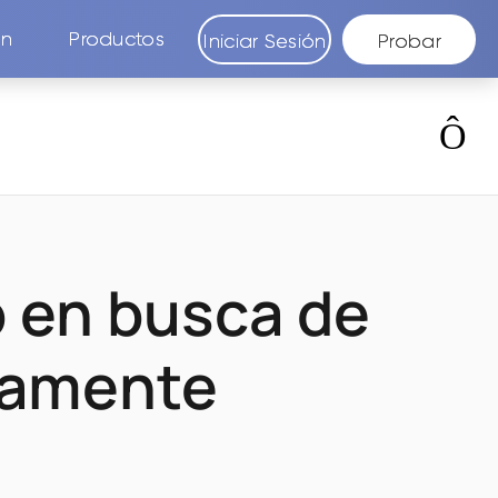
ón
Productos
Iniciar Sesión
Probar
 en busca de
camente