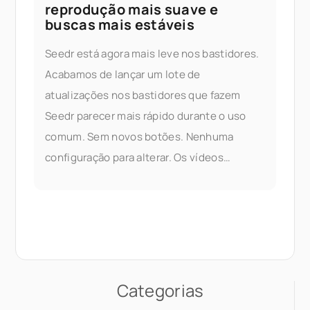
reprodução mais suave e
buscas mais estáveis
Seedr está agora mais leve nos bastidores.
Acabamos de lançar um lote de
atualizações nos bastidores que fazem
Seedr parecer mais rápido durante o uso
comum. Sem novos botões. Nenhuma
configuração para alterar. Os vídeos
começam mais rápido, pular (na linha do
tempo) parece mais suave, e as buscas
server-side se comportam de forma mais
previsível em tarefas de longa duração.
Esta publicação aborda o que mudou,
Categorias