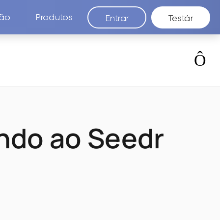
são
Produtos
Entrar
Testár
ndo ao Seedr