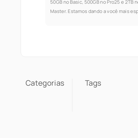
50GB no Basic, 500GB no Pro25 e 2TB n
Master. Estamos dando a você mais es
para armazenar, fazer stream e gerencia
seus arquivos — sem se preocupar com
limites. O que mudou. Veja:
Categorias
Tags