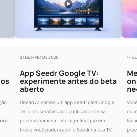
21 DE MAIO DE 2026
17 D
App Seedr Google TV:
Me
dos
experimente antes do beta
on
aberto
ne
ção
Desenvolvemos um app Seedr para Google
Você
TV, e ele será lançado publicamente na
espe
rios
próxima semana. Isso significa que em
lacu
o
breve você poderá abrir o Seedr na sua TV,
prec