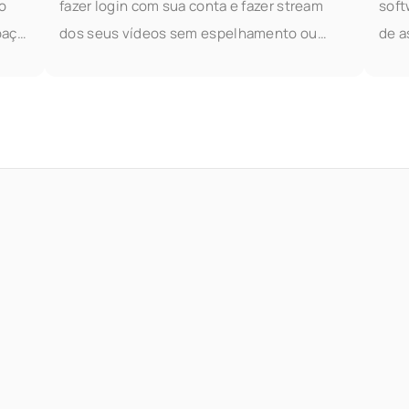
o
fazer login com sua conta e fazer stream
soft
paço
dos seus vídeos sem espelhamento ou
de a
r
cabos. Experimente antecipadamente Se
algo
você gostaria de experimentar o
ferr