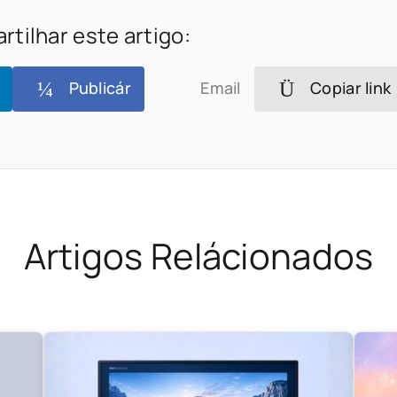
tilhar este artigo:
Publicár
Email
Copiar link
Artigos Relácionados