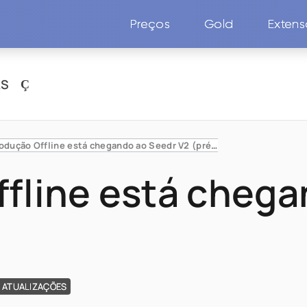
Preços
Gold
Exten
AS
Reprodução Offline está chegando ao Seedr V2 (prévia)
fline está chega
E ATUALIZAÇÕES