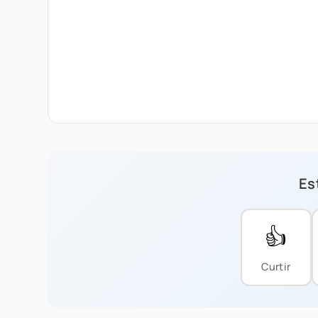
Est
👍
Curtir