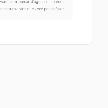
ware, sem marcas d'água, sem parede
ssinatura antes que você possa fazer
 útil. A mesclagem de PDF faz parte das
amentas de documento do Seedr V2