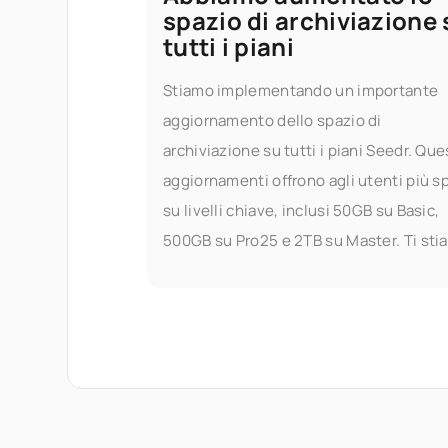
spazio di archiviazione 
tutti i piani
Stiamo implementando un importante
aggiornamento dello spazio di
archiviazione su tutti i piani Seedr. Que
aggiornamenti offrono agli utenti più s
su livelli chiave, inclusi 50GB su Basic,
500GB su Pro25 e 2TB su Master. Ti sti
dando più spazio per archiviare,
trasmettere in streaming e gestire i tuoi
— senza preoccuparti dei limiti. Cosa è
cambiato? Ecco