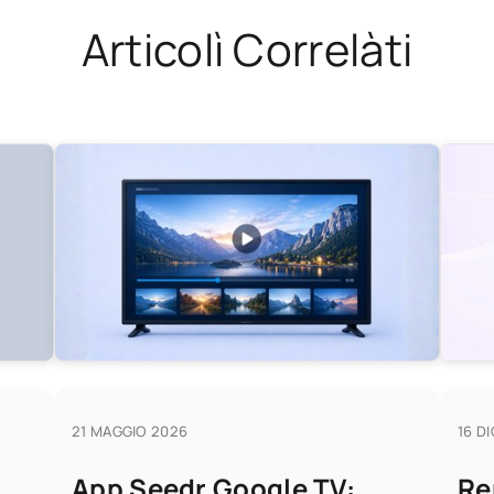
Articolì Correlàti
21 MAGGIO 2026
16 D
App Seedr Google TV:
Re