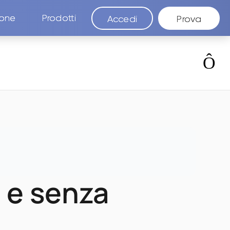
ione
Prodotti
Accedi
Prova
o e senza