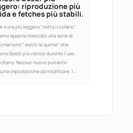
ggero: riproduzione più
ida e fetches più stabili.
r è ora più leggero "sotto il cofano".
amo appena rilasciato una serie di
ornamenti "dietro le quinte" che
ono Seedr più veloce durante l'uso
idiano. Nessun nuovo pulsante.
una impostazione da modificare. I
o si avviano più velocemente, lo
rimento è più fluido e i server-side
hes si comportano in modo più
edibile sui lavori a lungo termine.
to post copre cosa è cambiato,