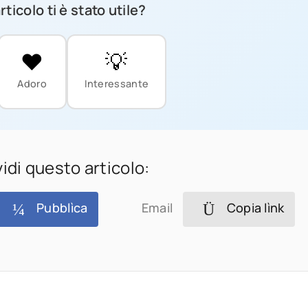
ticolo ti è stato utile?
❤️
💡
Adoro
Interessante
idi questo articolo:
Pubblìca
Email
Copia lìnk