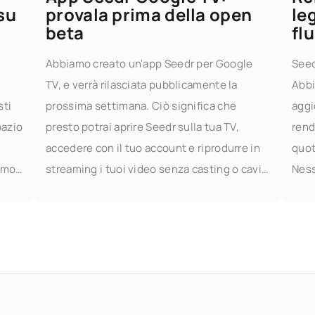
su
provala prima della open
le
beta
flu
Abbiamo creato un'app Seedr per Google
Seed
TV, e verrà rilasciata pubblicamente la
Abbi
sti
prossima settimana. Ciò significa che
aggi
pazio
presto potrai aprire Seedr sulla tua TV,
rend
accedere con il tuo account e riprodurre in
quot
amo
streaming i tuoi video senza casting o cavi.
Ness
Provala in anticipo Se desideri provare l'app
vide
 file
scor
fetc
prev
Ques