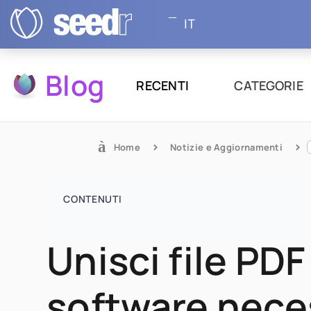
IT
Blog
RECENTI
CATEGORIE
Home
Notizie e Aggiornamenti
CONTENUTI
Unisci file PD
software nece