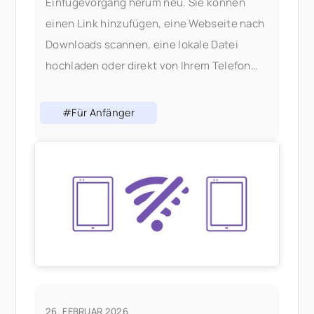
Einfügevorgang herum neu. Sie können
einen Link hinzufügen, eine Webseite nach
Downloads scannen, eine lokale Datei
hochladen oder direkt von Ihrem Telefon
aus teilen – alles ohne den Tab zu
wechseln. Warum wir den Add-Flow
#Für Anfänger
geändert haben: In V1 bedeutete das
Hinzufügen von Inhalten, die richtige
Auswahl zu treffen
26. FEBRUAR 2026