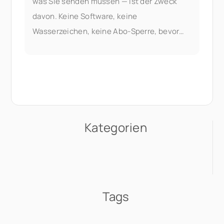
was Sie senden müssen — ist der Zweck
davon. Keine Software, keine
Wasserzeichen, keine Abo-Sperre, bevor
Sie etwas Nützliches tun können. Das
Zusammenführen von PDFs ist Teil der
Dokumenten-
Kategorien
Tags