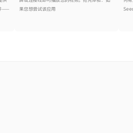
件——
果您想尝试该应用
See