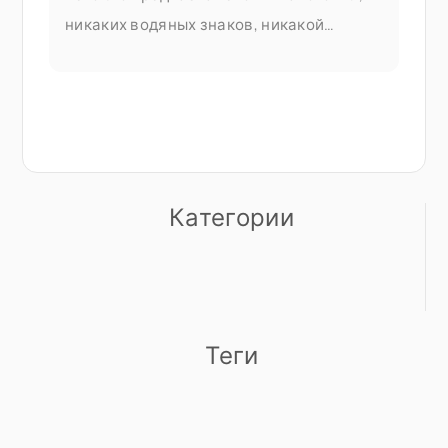
никаких водяных знаков, никакой
платной подписки, прежде чем вы
сможете сделать что-либо полезное.
Объединение PDF-файлов является
частью документа Seedr V2
Категории
Теги