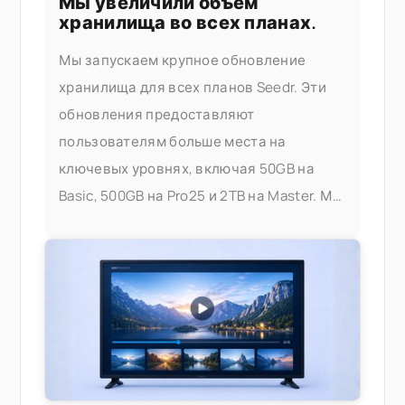
Мы увеличили объем
хранилища во всех планах.
Мы запускаем крупное обновление
хранилища для всех планов Seedr. Эти
обновления предоставляют
пользователям больше места на
ключевых уровнях, включая 50GB на
Basic, 500GB на Pro25 и 2TB на Master. Мы
даем вам больше места для хранения,
стриминга и управления вашими
файлами — не беспокоясь об
ограничениях. Что изменилось. Вот: