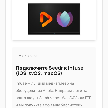
официальное решение — установка
расширений HEIF от Apple или покупка
стороннего
8 МАРТА 2026 Г.
Подключите Seedr к Infuse
(iOS, tvOS, macOS)
Infuse — лучший медиаплеер на
оборудовании Apple. Направьте его на
ваш аккаунт Seedr через WebDAV или FTP,
и вы получите всю вашу библиотеку