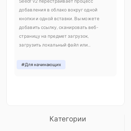
Seedr V2 перестраивает процесс
добавления в облако вокруг одной
кнопки и одной вставки. Вы можете
добавить ссылку, сканировать веб-
страницу на предмет загрузок,
загрузить локальный файл или
поделиться прямо с телефона — все это
без переключения вкладок. Почему мы
#Для начинающих
изменили процесс добавления В V1
добавление контента означало выбор
правильного
Категории