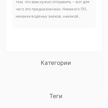
тем, что вам нужно отправить — вот для
чего это предназначено. Никакого ПО,
никаких водяных знаков, никакой
платной подписки, прежде чем вы
сможете сделать что-либо полезное.
Объединение PDF-файлов является
частью документа Seedr V2
Категории
Теги