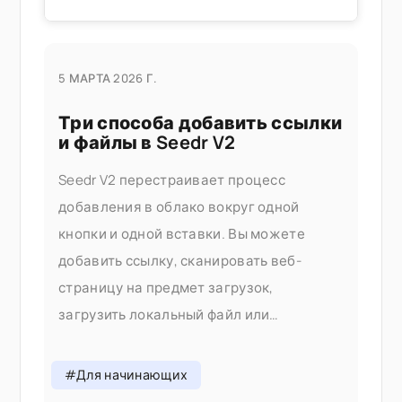
5 МАРТА 2026 Г.
Три способа добавить ссылки
и файлы в Seedr V2
Seedr V2 перестраивает процесс
добавления в облако вокруг одной
кнопки и одной вставки. Вы можете
добавить ссылку, сканировать веб-
страницу на предмет загрузок,
загрузить локальный файл или
поделиться прямо с телефона — все это
без переключения вкладок. Почему мы
#Для начинающих
изменили процесс добавления В V1