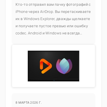
Кто-то отправил вам пачку фотографий с
iPhone через AirDrop. Вы перетаскиваете
их в Windows Explorer, дважды щелкаете
и получаете пустое превью или ошибку
codec. Android и Windows не всегда
корректно обрабатывают HEIC, а
официальное решение — установка
расширений HEIF от Apple или покупка
стороннего
8 МАРТА 2026 Г.