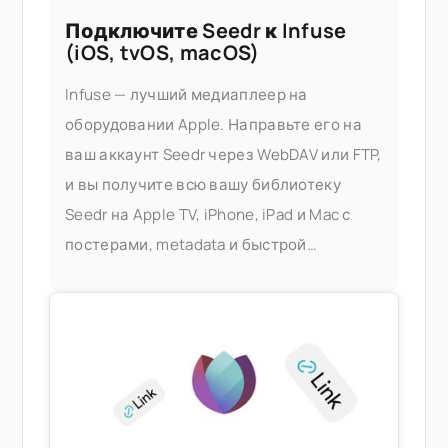
Подключите Seedr к Infuse
(iOS, tvOS, macOS)
Infuse — лучший медиаплеер на
оборудовании Apple. Направьте его на
ваш аккаунт Seedr через WebDAV или FTP,
и вы получите всю вашу библиотеку
Seedr на Apple TV, iPhone, iPad и Mac с
постерами, metadata и быстрой
перемоткой — без сервера Plex, без
домашнего ПК. Что это вам дает