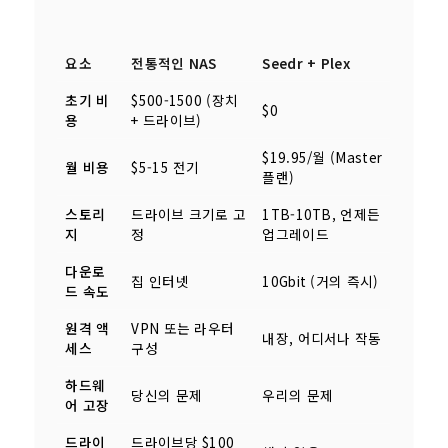
요소
전통적인 NAS
Seedr + Plex
초기 비
$500-1500 (장치
$0
용
+ 드라이브)
$19.95/월 (Master
월 비용
$5-15 전기
플랜)
스토리
드라이브 크기로 고
1TB-10TB, 언제든
지
정
업그레이드
다운로
집 인터넷
10Gbit (거의 즉시)
드 속도
원격 액
VPN 또는 라우터
내장, 어디서나 작동
세스
구성
하드웨
당신의 문제
우리의 문제
어 고장
드라이
드라이브당 $100