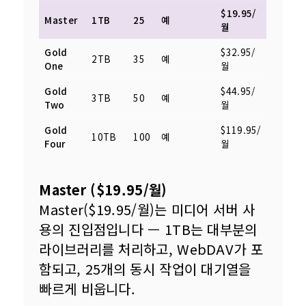
$19.95/
Master
1TB
25
예
월
Gold
$32.95/
2TB
35
예
One
월
Gold
$44.95/
3TB
50
예
Two
월
Gold
$119.95/
10TB
100
예
Four
월
Master ($19.95/월)
Master($19.95/월)는 미디어 서버 사
용의 진입점입니다 — 1TB는 대부분의 
라이브러리를 처리하고, WebDAV가 포
함되고, 25개의 동시 작업이 대기열을 
빠르게 비웁니다.