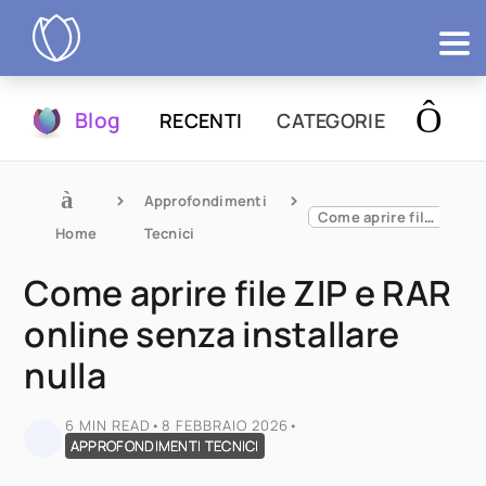
Prodotti
Blog
RECENTI
CATEGORIE
Prova
Approfondimenti 
Come aprire file ZIP e RAR online senza installare nulla
Home
Tecnici
Come aprire file ZIP e RAR
online senza installare
nulla
6 MIN READ
•
8 FEBBRAIO 2026
•
APPROFONDIMENTI TECNICI