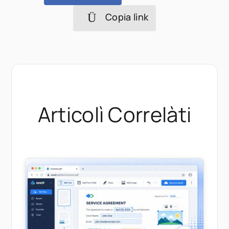
Copia lìnk
Articolì Correlàti