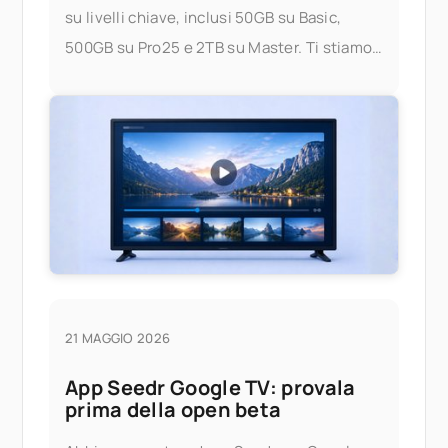
su livelli chiave, inclusi 50GB su Basic,
500GB su Pro25 e 2TB su Master. Ti stiamo
dando più spazio per archiviare,
trasmettere in streaming e gestire i tuoi file
— senza preoccuparti dei limiti. Cosa è
cambiato? Ecco
21 MAGGIO 2026
App Seedr Google TV: provala
prima della open beta