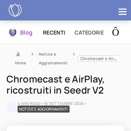
Prodotti
Blog
RECENTI
CATEGORIE
Prova
Notizie e 
Chromecast e AirPlay, ricostruiti in Seedr V2
Home
Aggiornamenti
Chromecast e AirPlay,
ricostruiti in Seedr V2
4 MIN READ
•
18 SETTEMBRE 2025
•
NOTIZIE E AGGIORNAMENTI