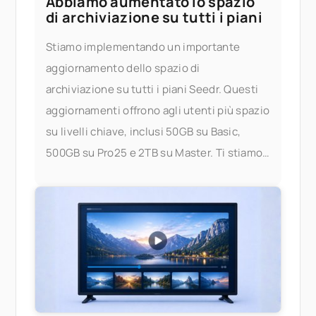
Abbiamo aumentato lo spazio
di archiviazione su tutti i piani
Stiamo implementando un importante
aggiornamento dello spazio di
archiviazione su tutti i piani Seedr. Questi
aggiornamenti offrono agli utenti più spazio
su livelli chiave, inclusi 50GB su Basic,
500GB su Pro25 e 2TB su Master. Ti stiamo
dando più spazio per archiviare,
trasmettere in streaming e gestire i tuoi file
— senza preoccuparti dei limiti. Cosa è
cambiato? Ecco