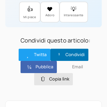
👍
❤️
💡
Adoro
Interessante
Mi piace
Condividi questo articolo:
Twitta
Condividi
Pubblìca
Email
Copia lìnk