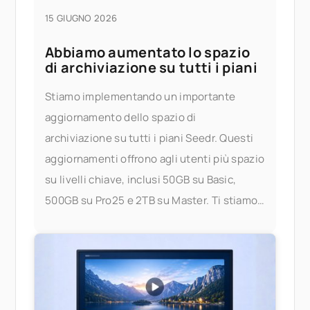
15 GIUGNO 2026
Abbiamo aumentato lo spazio
di archiviazione su tutti i piani
Stiamo implementando un importante
aggiornamento dello spazio di
archiviazione su tutti i piani Seedr. Questi
aggiornamenti offrono agli utenti più spazio
su livelli chiave, inclusi 50GB su Basic,
500GB su Pro25 e 2TB su Master. Ti stiamo
dando più spazio per archiviare,
trasmettere in streaming e gestire i tuoi file
— senza preoccuparti dei limiti. Cosa è
cambiato? Ecco