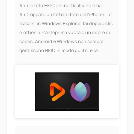
Apri le foto HEIC online Qualcuno ti ha
AirDroppato un lotto di foto dell'iPhone. Le
trascini in Windows Explorer, fai doppio clic
e ottieni un'anteprima vuota o un errore di
codec. Android e Windows non sempre
gestiscono HEIC in modo pulito, e la
soluzione ufficiale — installare le
estensioni HEIF di Apple, o acquistare un
codec di terze parti