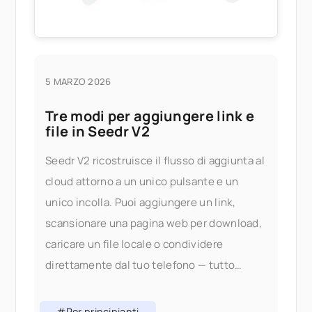
5 MARZO 2026
Tre modi per aggiungere link e
file in Seedr V2
Seedr V2 ricostruisce il flusso di aggiunta al
cloud attorno a un unico pulsante e un
unico incolla. Puoi aggiungere un link,
scansionare una pagina web per download,
caricare un file locale o condividere
direttamente dal tuo telefono — tutto
senza cambiare scheda. Perché abbiamo
cambiato il flusso di aggiunta In V1,
#Per principianti