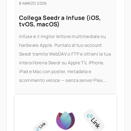
8 MARZO 2026
Collega Seedr a Infuse (iOS,
tvOS, macOS)
Infuse è il miglior lettore multimediale su
hardware Apple. Puntalo al tuo account
Seedr tramite WebDAV o FTP e ottieni la tua
intera libreria Seedr su Apple TV, iPhone,
iPad e Mac con poster, metadata e
scorrimento veloce — senza server Plex,
senza PC di casa. Cosa ti offre questo