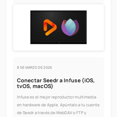
HEIF de Apple, o comprar un tercero
8 DE MARZO DE 2026
Conectar Seedr a Infuse (iOS,
tvOS, macOS)
Infuse es el mejor reproductor multimedia
en hardware de Apple. Apúntalo a tu cuenta
de Seedr a través de WebDAV o FTP y