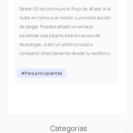
Seedr V2 reconstruye el flujo de añadir a la
nube en torno a un botón y una sola acción
de pegar. Puedes añadir un enlace,
escanear una página web en busca de
descargas, subir un archivo local o
compartir directamente desde tu teléfono,
todo sin cambiar de pestaña. Por qué
cambiamos el flujo de añadir: En la V1,
#Para principiantes
añadir contenido significaba elegir el
correcto
Categorías