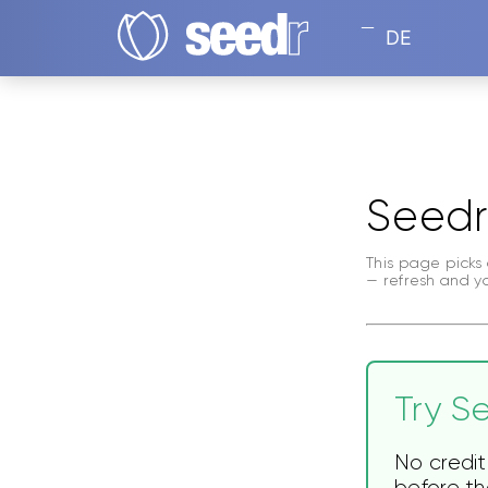
DE
Seedr
This page picks 
— refresh and y
Try Se
No credit
before the