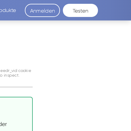
odukte
Anmelden
Testen
seedr_vid
cookie
o inspect.
der