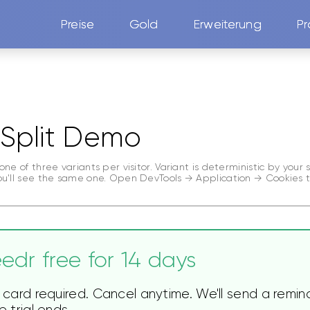
Preise
Gold
Erweiterung
Pr
Split Demo
one of three variants per visitor. Variant is deterministic by your
ou'll see the same one. Open DevTools → Application → Cookies t
edr free for 14 days
 card required. Cancel anytime. We'll send a remin
 trial ends.