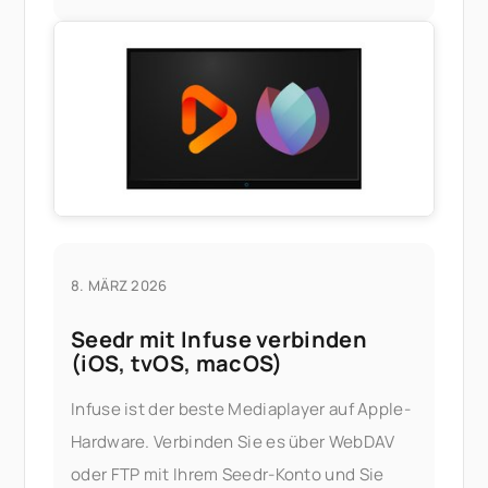
nicht immer sauber, und die offizielle
Lösung – die Installation von Apples HEIF-
Erweiterungen oder der Kauf eines
Drittanbieter-
8. MÄRZ 2026
Seedr mit Infuse verbinden
(iOS, tvOS, macOS)
Infuse ist der beste Mediaplayer auf Apple-
Hardware. Verbinden Sie es über WebDAV
oder FTP mit Ihrem Seedr-Konto und Sie