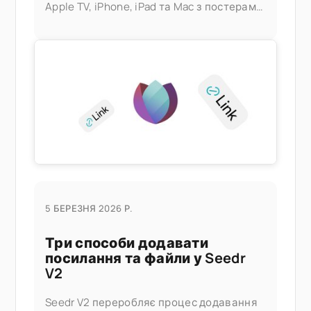
Apple TV, iPhone, iPad та Mac з постерами,
метаданими та швидким
перемотуванням — без сервера Plex, без
домашнього ПК. Що це вам дає
5 БЕРЕЗНЯ 2026 Р.
Три способи додавати
посилання та файли у Seedr
V2
Seedr V2 переробляє процес додавання