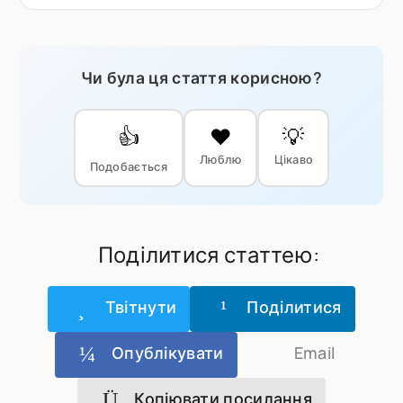
Чи була ця стаття корисною?
👍
❤️
💡
Люблю
Цікаво
Подобається
Поділитися статтею:
Твітнути
Поділитися
Опублікувати
Email
Копіювати посилання