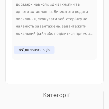
до хмари навколо однієї кнопки та
одного вставлення. Ви можете додати
посилання, сканувати веб-сторінку на
наявність завантажень, завантажити
локальний файл або поділитися прямо зі
свого телефону — і все це без
перемикання вкладок. Чому ми змінили
#Для початківців
процес додавання У V1 додавання
контенту означало вибір правильного
Категорії