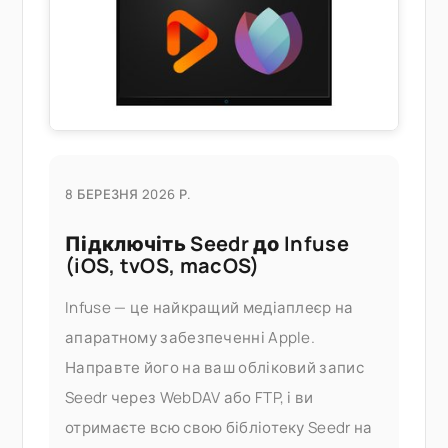
або купівля стороннього
8 БЕРЕЗНЯ 2026 Р.
Підключіть Seedr до Infuse
(iOS, tvOS, macOS)
Infuse — це найкращий медіаплеєр на
апаратному забезпеченні Apple.
Направте його на ваш обліковий запис
Seedr через WebDAV або FTP, і ви
отримаєте всю свою бібліотеку Seedr на