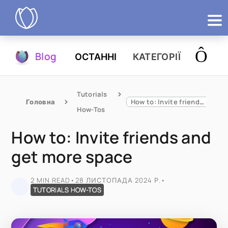
Продукти
Blog
ОСТАННІ
КАТЕГОРІЇ
Спробувати
Tutorials 
Головна
How to: Invite friends and get more space
How-Tos
How to: Invite friends and
get more space
2 MIN READ
•
28 ЛИСТОПАДА 2024 Р.
•
TUTORIALS HOW-TOS