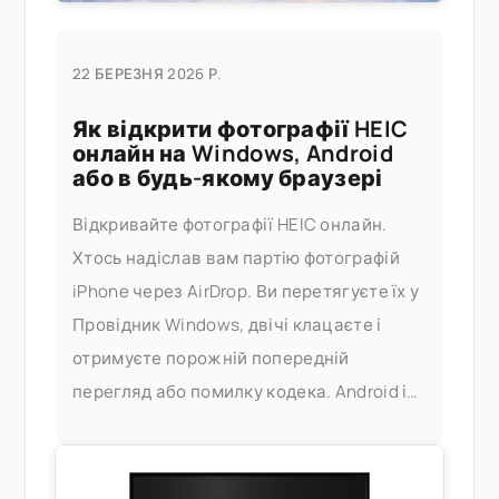
22 БЕРЕЗНЯ 2026 Р.
Як відкрити фотографії HEIC
онлайн на Windows, Android
або в будь-якому браузері
Відкривайте фотографії HEIC онлайн.
Хтось надіслав вам партію фотографій
iPhone через AirDrop. Ви перетягуєте їх у
Провідник Windows, двічі клацаєте і
отримуєте порожній попередній
перегляд або помилку кодека. Android і
Windows не завжди коректно
обробляють HEIC, а офіційне рішення —
встановлення розширень HEIF від Apple