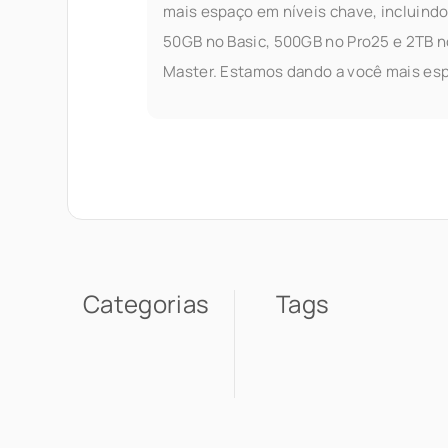
mais espaço em níveis chave, incluind
50GB no Basic, 500GB no Pro25 e 2TB n
Master. Estamos dando a você mais es
para armazenar, fazer stream e gerencia
seus arquivos — sem se preocupar com
limites. O que mudou. Veja:
Categorias
Tags