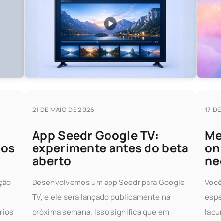
21 DE MAIO DE 2026
17 D
App Seedr Google TV:
Me
dos
experimente antes do beta
on
aberto
ne
ção
Desenvolvemos um app Seedr para Google
Você
TV, e ele será lançado publicamente na
espe
rios
próxima semana. Isso significa que em
lacu