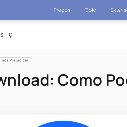
Preços
Gold
Exten
AS
nos Prejudicar
ownload: Como P