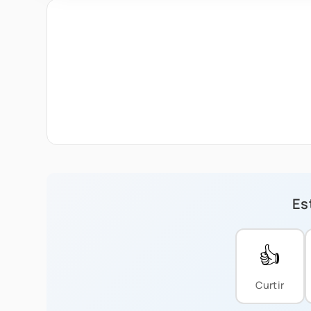
Est
👍
Curtir