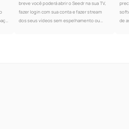
o
breve você poderá abrir o Seedr na sua TV,
prec
o
fazer login com sua conta e fazer stream
soft
paço
dos seus vídeos sem espelhamento ou
de a
r
cabos. Experimente antecipadamente Se
algo
você gostaria de experimentar o
ferr