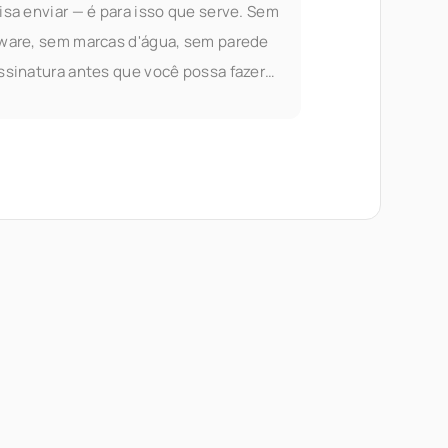
isa enviar — é para isso que serve. Sem
ware, sem marcas d'água, sem parede
ssinatura antes que você possa fazer
 útil. A mesclagem de PDF faz parte das
amentas de documento do Seedr V2