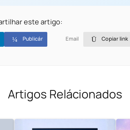
tilhar este artigo:
Publicár
Email
Copiar link
Artigos Relácionados