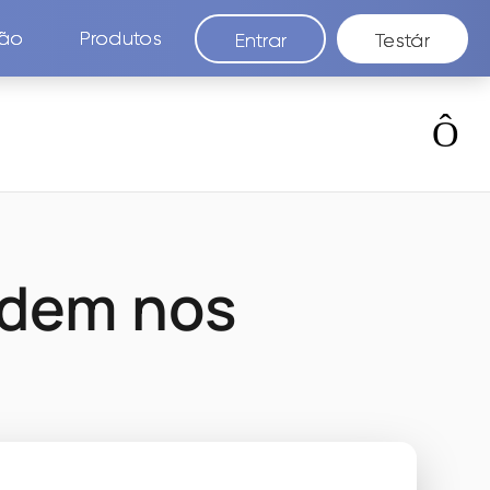
são
Produtos
Entrar
Testár
odem nos