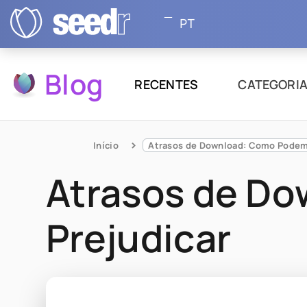
PT
Blog
RECENTES
CATEGORI
Início
Atrasos de Download: Como Podem 
Atrasos de D
Prejudicar