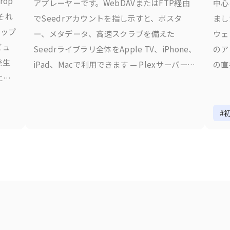
rop
アプレーヤーです。WebDAVまたはFTP経由
中心
それ
でSeedrアカウントを指し示すと、ポスタ
まし
ロップ
ー、メタデータ、高速スクラブを備えた
ウェ
ビュ
Seedrライブラリ全体をApple TV、iPhone、
のア
発生
iPad、Macで利用できます — Plexサーバーも
の直
に
家庭用PCも不要です。これにより得られるも
べて
、公
の
か 
のイ
もの
#
は