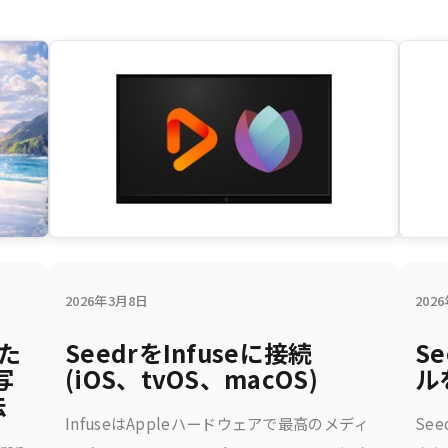
2026年3月8日
202
また
SeedrをInfuseに接続
S
写
(iOS、tvOS、macOS)
ル
法
InfuseはAppleハードウェアで最高のメディ
Se