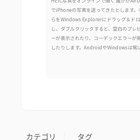
HEIC写真をオンラインで開く 誰かがAirD
でiPhoneの写真を送ってきたとします。
らをWindows Explorerにドラッグ＆ド
し、ダブルクリックすると、空白のプレ
ーが表示されたり、コーデックエラーが
したりします。AndroidやWindowsは常
HEICをきれいに処理できるわけではなく
式の解決策であるAppleのHEIF拡張機能
ンストールや、サードパーティ製の購入
カテゴリ
タグ