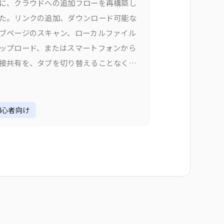
に、クラウドへの追加フローを再構築し
た。リンクの追加、ダウンロード可能な
ブページのスキャン、ローカルファイル
ップロード、またはスマートフォンから
接共有を、タブを切り替えることなくす
行えます。なぜ追加フローを変更したの
V1では、コンテンツを追加するには適切な
を選択する必要がありました。
初心者向け