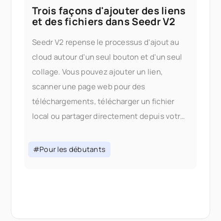
Trois façons d'ajouter des liens
et des fichiers dans Seedr V2
Seedr V2 repense le processus d'ajout au
cloud autour d'un seul bouton et d'un seul
collage. Vous pouvez ajouter un lien,
scanner une page web pour des
téléchargements, télécharger un fichier
local ou partager directement depuis votre
téléphone — le tout sans changer d'onglet.
Pourquoi nous avons changé le processus
#Pour les débutants
d'ajout Dans la V1, ajouter du contenu
signifiait choisir le bon