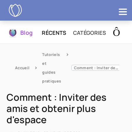
Produits
Blog
RÉCENTS
CATÉGORIES
Essayer
Tutoriels 
et 
Accueil
Comment : Inviter des amis et obtenir plus d'espace
guides 
pratiques
Comment : Inviter des
amis et obtenir plus
d'espace