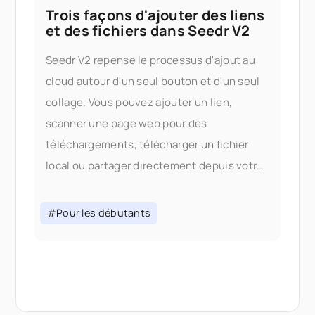
Trois façons d'ajouter des liens
et des fichiers dans Seedr V2
Seedr V2 repense le processus d'ajout au
cloud autour d'un seul bouton et d'un seul
collage. Vous pouvez ajouter un lien,
scanner une page web pour des
téléchargements, télécharger un fichier
local ou partager directement depuis votre
téléphone — le tout sans changer d'onglet.
Pourquoi nous avons changé le processus
#Pour les débutants
d'ajout Dans la V1, ajouter du contenu
signifiait choisir le bon