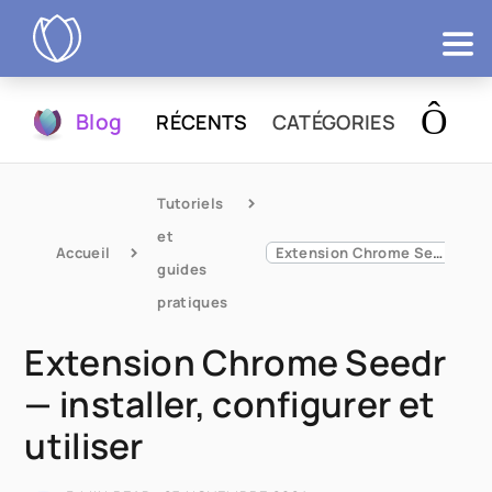
Produits
Blog
RÉCENTS
CATÉGORIES
Essayer
Tutoriels 
et 
Accueil
Extension Chrome Seedr — installer, configurer et utiliser
guides 
pratiques
Extension Chrome Seedr
— installer, configurer et
utiliser